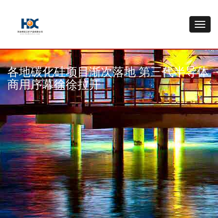
各地碳化硅项目渐次落地 第三代半导体
商用序幕徐徐拉开