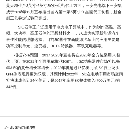
莞天域生产
英寸
英寸
外延片
代工方面，三安光电旗下三安集
3
-6
SiC
;
成于
年
月宣布推出国内第一家
英寸
晶圆代工制程，且全
2018
12
6
SiC
部工艺鉴定试验已完成。
SiC
器件正广泛应用于电力电子领域中，作为制作高温、高
频、大功率、高压器件的理想材料之一，
成为实现新能源汽车
SiC
最佳性能的理想选择。目前
器件在新能源汽车上的应用主要是
SiC
功率控制单元、逆变器、
转换器、车载充电器等。
DC-DC
Yole
根据
预测，
年宣布将在
年全方位采用
替
2017-2023
2023
SiC
代，预计在
年全面用
取代
。，
功率器件市场将以每
2025
SiC
IGBT
SiC
年
的复合增长率增长，
年将超过
亿美元
而
行业龙头
31%
2023
15
;
SiC
则表现得更为乐观，其预计到
年，
在电动车用市场空间
Cree
2022
SiC
将快速成长到
亿美元，是
年车用
整体收入
万美元
的
24
2017
SiC
(700
)
倍。
342
企业新闻推荐