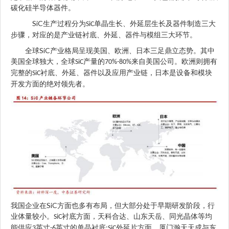
碳化硅半导体器件。
SiC
生产过程分为
单晶生长、外延层生长及器件制造三大
SiC
步骤，对应的是产业链衬底、外延、器件与模组三大环节。
SiC
全球
产业格局呈现美国、欧洲、日本三足鼎立态势。其中
美国全球独大，全球
产量的
来自美国公司。欧洲则拥有
SiC
70%-80%
完整的
衬底、外延、器件以及应用产业链，日本是设备和模块
SiC
开发方面的绝对领先者。
SiC
我国企业在
方面也多有布局，但大部分处于早期研发阶段，行
业体量较小。
衬底方面，天科合达、山东天岳、同光晶体等均
SiC
能供应
英寸
英寸的单晶衬底
外延片方面，厦门瀚天天成与东
3
-6
;SiC