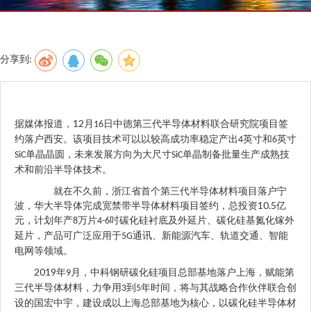
分享到:
12
据媒体报道，
月
日中德第三代半导体材料联合研究院项目签
16
约落户西安。该项目技术可以以较高成功率稳定产出
英寸和
英寸
4
6
单晶晶圆，未来发展方向为大尺寸
单晶制备批量生产成熟技
SiC
SiC
术和前沿半导体技术。
就在不久前，浙江省首个第三代半导体材料项目落户宁
10.5
波，华大半导体完成宽禁带半导体材料项目签约，总投资
亿
元，计划年产
万片
吋碳化硅衬底及外延片、碳化硅基氮化镓外
8
4-6
延片，产品可广泛应用于
通讯、新能源汽车、轨道交通、智能
5G
电网等领域。
2019
年
月，中科钢研碳化硅项目总部基地落户上海，赋能第
9
三代半导体材料，力争用
到
年时间，将与其战略合作伙伴联合创
3
5
设的国宏中宇，建设成以上海总部基地为核心，以碳化硅半导体材