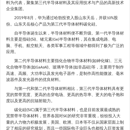
料为代表，聚集第三代半导体材料及其应用技术与产品的高新技术
企业集团。
2019
年
月，华为通过哈勃投资入股山东天岳，并获
股
8
10%
份。山东天岳核心产品为第三代半导体材料碳化硅。
自半导体诞生以来，半导体材料便不断升级。第一代半导体材
(Si)
料主要是指硅
、锗元素
半导体材料，其在集成电路、电
(Ge)
脑、手机、航空航天、各类军事工程等领域中都得到了极为广泛的
应用。
(
第二代半导体材料主要指化合物半导体材料
如砷化镓
、三元
)
化合物半导体
如
、玻璃半导体
如非晶硅
等，主要用于制作
(
GaAsAl)
(
)
高速、高频、大功率以及发光电子器件，是制作高性能微波、毫米
波器件及发光器件的优良材料。
与第一代和第二代半导体材料相比，第三代半导体材料具有更
宽的禁带宽度、更高的击穿电场、更高的热导率、更大的电子饱和
度以及更高的抗辐射能力。
(SiC)
碳化硅
属于第三代半导体材料，也是目前发展最成熟的
宽禁带半导体材料，世界各国对
的研究非常重视，纷纷投入大
SiC
量的人力物力积极发展，美国、欧洲、日本等不仅从国家层面上制
定了相应的研究规划，而且一些国际电子业巨头也都投入巨资发展