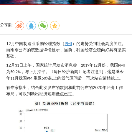
分享到:
12
PMI
月中国制造业采购经理指数（
）的走势受到社会高度关注。
而刚刚公布的该数据详情显示，当前，我国经济企稳向好具有坚实
基础。
12
月
日上午，国家统计局发布消息称，
年
月份，我国
31
2019
12
PMI
为
，与上月持平。《每日经济新闻》记者注意到，这是继今
50.2%
年
月我国
重返
以上的景气区间后，再次站在荣枯线上。
11
PMI
50%
2020
有专家指出，结合此次发布的数据和此前公布的
年经济工作
布局，可以判断出经济短期低点已过。