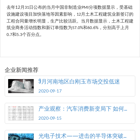
12
去年
月
日公布的当月中国非制造业
分项数据显示，受基础
31
PMI
设施建设项目加快落地等因素影响，
月土木工程建筑业新签订的
12
工程合同量增长明显，生产比较活跃。当月数据显示，土木工程建
筑业商务活动指数和新订单指数为
和
，分别高于上月
57.0%
60.6%
和
个百分点。
0.7
5.3
企业新闻推荐
9月河南地区白刚玉市场交投低迷
2020-09-17
产业观察：汽车消费新变局下 如何顺应变化释放潜力
2020-09-15
光电子技术——进击的半导体突破口