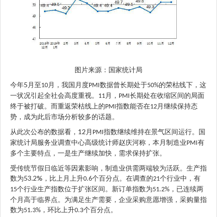
图片来源：国家统计局
5
今年
月至
月，我国月度
数据曾长期处于
的荣枯线下，这
10
PMI
50%
一状况引起全社会高度重视。
月，
长期处在收缩区间的局面
11
PMI
终于被打破。而重返荣枯线上的
指数能否在
月继续保持态
PMI
12
势，成为此后市场分析较多的话题。
12
从此次公布的数据看，
月
指数继续维持在景气区间运行。国
PMI
家统计局服务业调查中心高级统计师赵庆河称，本月制造业
有
PMI
多个主要特点，一是生产继续加快，需求保持扩张。
受传统节假日临近等因素影响，制造业供需两端较为活跃。生产指
53.2%
数为
，比上月上升
个百分点。在调查的
个行业中，有
0.6
21
个行业生产指数位于扩张区间。新订单指数为
，已连续两
15
51.2%
个月高于临界点。为满足生产需要，企业采购意愿增强，采购量指
数为
，环比上升
个百分点。
51.3%
0.3